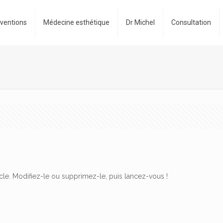
rventions
Médecine esthétique
Dr Michel
Consultation
cle. Modifiez-le ou supprimez-le, puis lancez-vous !