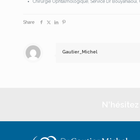
Chirurgie Ophtalmologique, Service Dr Bouyahiaoui,
Share
Gautier_Michel
N'hésitez