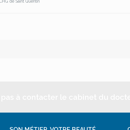
 CHG de Saint Quentin
 pas à contacter le cabinet du doct
SON MÉTIER, VOTRE BEAUTÉ