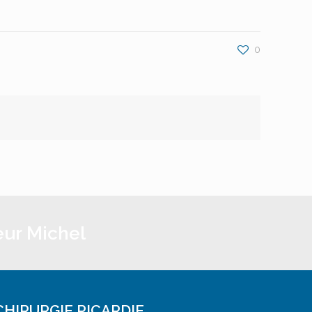
0
eur Michel
CHIRURGIE PICARDIE