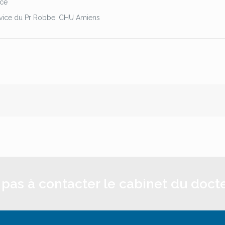
ice
Service du Pr Robbe, CHU Amiens
 pas à contacter le cabinet du doct