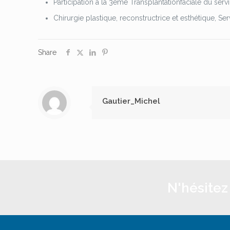
Participation à la 3ème Transplantationfaciale du serv
Chirurgie plastique, reconstructrice et esthétique, 
Share
Gautier_Michel
N'hésitez