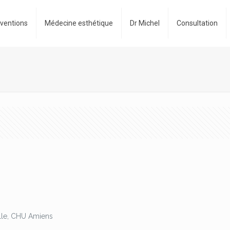
rventions
Médecine esthétique
Dr Michel
Consultation
elle, CHU Amiens